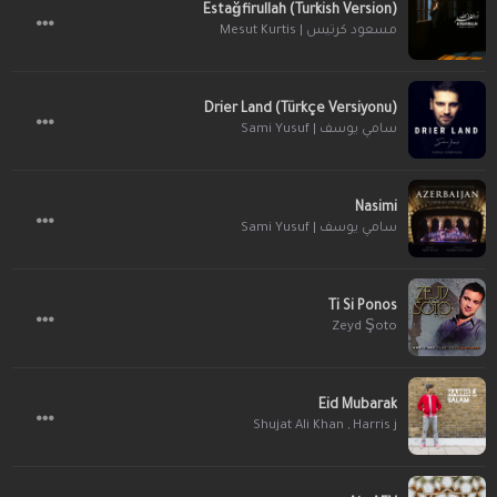
Estağfirullah (Turkish Version)
مسعود كرتيس | Mesut Kurtis
Drier Land (Türkçe Versiyonu)
سامي يوسف | Sami Yusuf
Nasimi
سامي يوسف | Sami Yusuf
Ti Si Ponos
Zeyd Şoto
Eid Mubarak
Shujat Ali Khan
,
Harris j