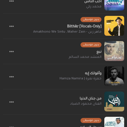
أحب الناس
محمد زكي
بدون موسيقى
Bilthikr [Vocals-Only]
Amakhono We Sintu
,
ماهر زين - Maher Zain
بدون موسيقى
نبع
المنشد محمد السالم
وأقولك إيه
حمزة نمرة | Hamza Namira
من جنان الدنيا
الفنان محمود الصياد
بدون موسيقى