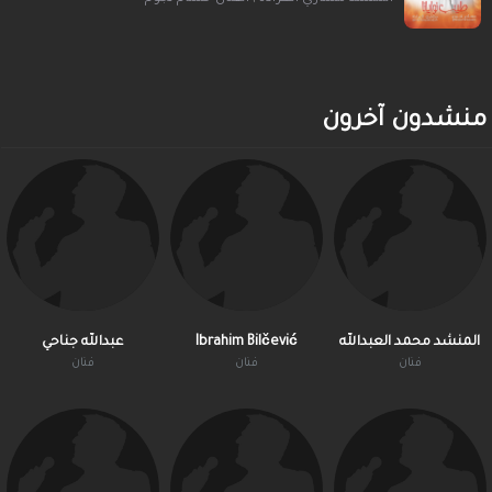
منشدون آخرون
عبدالله جناحي
Ibrahim Bilčević
المنشد محمد العبدالله
فنان
فنان
فنان