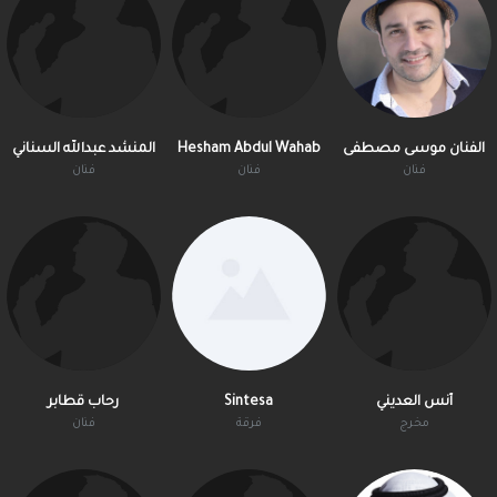
المنشد عبدالله السناني
Hesham Abdul Wahab
الفنان موسى مصطفى
فنان
فنان
فنان
رحاب قطابر
Sintesa
أنس العديني
مخرج
فرقة
فنان