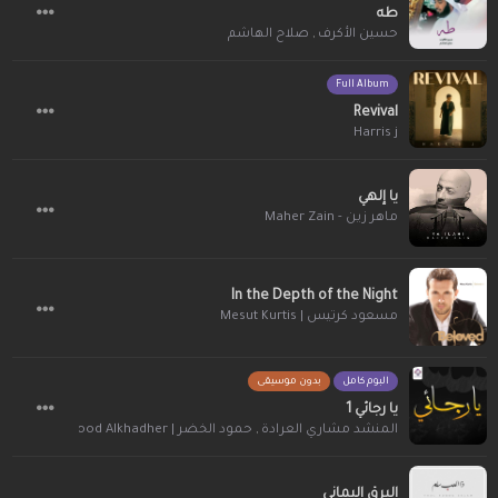
طه
صلاح الهاشم
,
حسين الأكرف
Full Album
Revival
Harris j
يا إلهي
ماهر زين - Maher Zain
In the Depth of the Night
مسعود كرتيس | Mesut Kurtis
البوم كامل
بدون موسيقى
يا رجائي 1
عبدالوه
,
حمود الخضر | Humood Alkhadher
,
المنشد مشاري العرادة
البرق اليماني