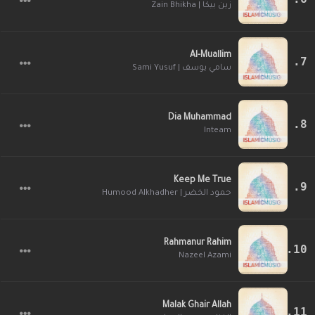
زين بيكا | Zain Bhikha
Al-Muallim
سامي يوسف | Sami Yusuf
Dia Muhammad
Inteam
Keep Me True
حمود الخضر | Humood Alkhadher
Rahmanur Rahim
Nazeel Azami
Malak Ghair Allah