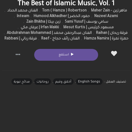
The Best of Islamic Music, Vol. 1
,
الفنان محمد الحداد
,
Tom ( Hamza ) Robertson
,
ماهر زين - Maher Zain
,
Inteam
,
حمود الخضر | Humood Alkhadher
,
Nazeel Azami
,
زين بيكا | Zain Bhikha
,
سامي يوسف | Sami Yusuf
,
Irfan Makki | عرفان مكي
,
مسعود كرتيس | Mesut Kurtis
,
الفنان عبدالرحمن محمد | Abdulrahman Mohammad
,
فرقة ريحان | Raihan
فرقة رباني | Rabbani
,
الفنان رائف حجاج - Raef
,
حمزة نمرة | Hamza Namira
استمع
مدائح نبوية
,
روحانيات
,
أخلاق وقيم
,
English Songs
تصنيف العمل :