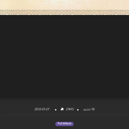
2012-01-27
27413
16 نشيد
Full Album