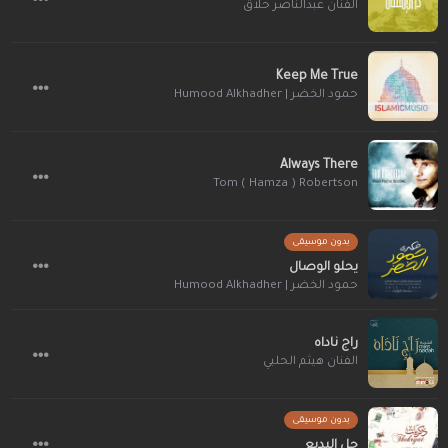
الفنان عبدالناصر حلاق
Keep Me True
حمود الخضر | Humood Alkhadher
Always There
Tom ( Hamza ) Robertson
بدون موسيقى
يحلو الوصال
حمود الخضر | Humood Alkhadher
راج ناداه
الفنان هيثم الحلبي
بدون موسيقى
جل البديع