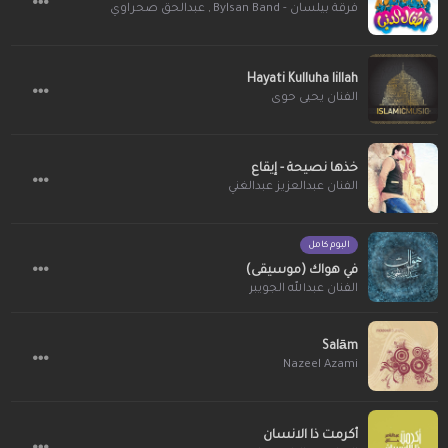
عبدالحق صحراوي
,
فرقة بيلسان - Bylsan Band
Hayati Kulluha lillah
الفنان يحيى حوى
خذها نصيحة - إيقاع
الفنان عبدالعزيز عبدالغني
البوم كامل
في هواك (موسيقى)
الفنان عبدالله الجويبر
Salām
Nazeel Azami
أكرمت ذا الانسان