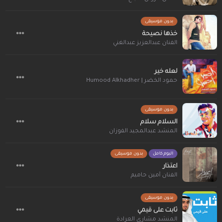
بدون موسيقى
خذها نصيحة
الفنان عبدالعزيز عبدالغني
لعله خير
حمود الخضر | Humood Alkhadher
بدون موسيقى
السلام سلام
المنشد عبدالمجيد الفوزان
البوم كامل
بدون موسيقى
اعتذار
الفنان أمين حاميم
بدون موسيقى
ثابت على قيمي
المنشد مشاري العرادة