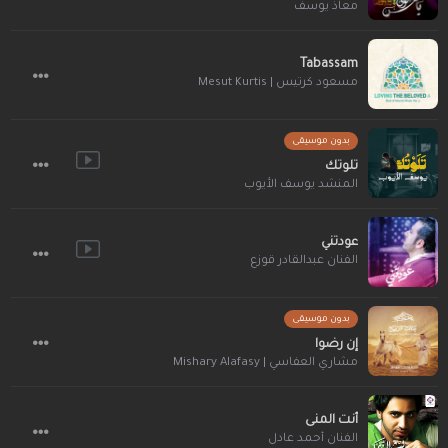
معاذ يوسف
Tabassam
مسعود كرتيس | Mesut Kurtis
بدون موسيقى
تلوتك
المنشد يوسف الأيوب
عودتني
الفنان عبدالقادر قوزع
بدون موسيقى
إن رضوا
مشاري العفاسي | Mishary Alafasy
أنت المنى
الفنان أحمد عادل