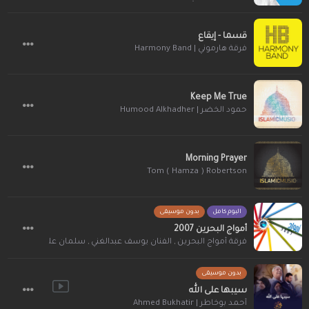
قسما - إيقاع
فرقة هارموني | Harmony Band
Keep Me True
حمود الخضر | Humood Alkhadher
Morning Prayer
Tom ( Hamza ) Robertson
البوم كامل
بدون موسيقى
أمواج البحرين 2007
فرقة أمواج البحرين
,
الفنان يوسف عبدالغني
,
سلمان علي
,
المنشد خال
بدون موسيقى
سيبها على الله
أحمد بوخاطر | Ahmed Bukhatir