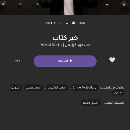
2021-05-12
1,046
خير كتاب
مسعود كرتيس | Mesut Kurtis
استمع
شارك في العمل:
Emre Moğulkoç
,
أحمد اليافعي
,
أحمد زعيم
,
شريف
منصور
تصنيف العمل :
أخلاق وقيم