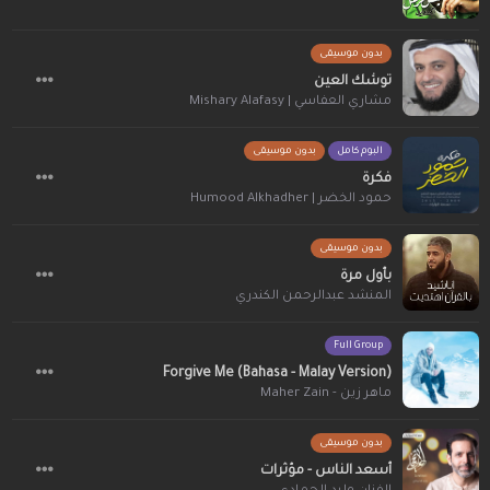
بدون موسيقى
توشك العين
مشاري العفاسي | Mishary Alafasy
البوم كامل
بدون موسيقى
فكرة
حمود الخضر | Humood Alkhadher
بدون موسيقى
بأول مرة
المنشد عبدالرحمن الكندري
Full Group
Forgive Me (Bahasa - Malay Version)
ماهر زين - Maher Zain
بدون موسيقى
أسعد الناس - مؤثرات