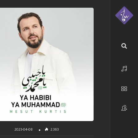
الرئيسية
استكشف
فنانون
2023-04-08
2,363