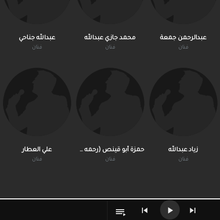
عبدالرحمن جمعة
محمد جازي عبدالله
عبدالله جناحي
فنان
فنان
فنان
زياد عبدالله
حمزة أبو قينص (رحمه الله)
علي العطار
فنان
فنان
فنان