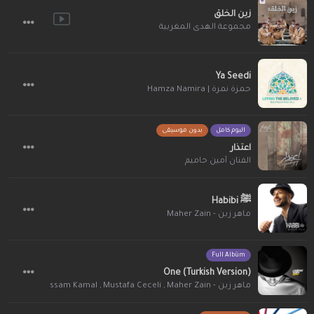
زين الخلق
مجموعة الهدى المغربية
Ya Seedi
حمزة نمرة | Hamza Namira
البوم كامل
بدون موسيقى
اعتذار
الفنان أمين حاميم
Habibi ﷺ
ماهر زين - Maher Zain
Full Albüm
One (Turkish Version)
ماهر زين - Maher Zain
,
Mustafa Ceceli
,
Issam Kamal
,
 We Sintu