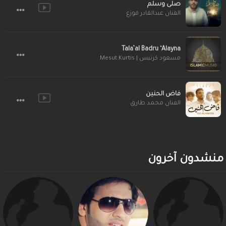
صلى وسلم
الفنان عبدالقادر قوزع
Tala’al Badru ‘Alayna
مسعود كرتيس | Mesut Kurtis
فاض الحنين
الفنان محمد طارق
منشدون آخرون