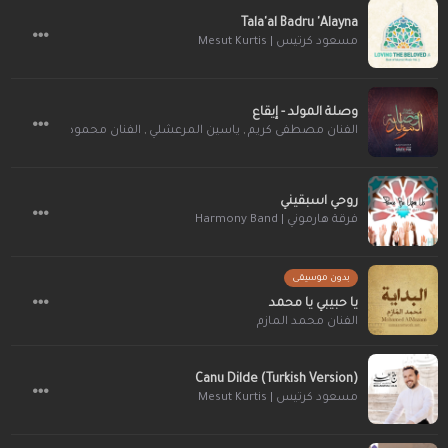
Tala'al Badru 'Alayna
مسعود كرتيس | Mesut Kurtis
وصلة المولد - إيقاع
الفنان مصطفى كريم
,
ياسين المرعشلي
,
الفنان محمود الصياد
,
الفن
روحي اسبقيني
فرقة هارموني | Harmony Band
بدون موسيقى
يا حبيبي يا محمد
الفنان محمد المازم
Canu Dilde (Turkish Version)
مسعود كرتيس | Mesut Kurtis