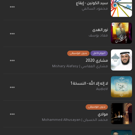
سيد الكونين - إيقاع
محمود السالمي
نور الهدى
معاذ يوسف
البوم كامل
بدون موسيقى
مشاري 2020
مشاري العفاسي | Mishary Alafasy
لا إله إلا الله - النسخة 1
AudioV
بدون موسيقى
مولاي
محمد الحسيان | Mohammed Alhusayan