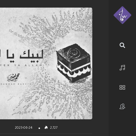
الرئيسية
استكشف
فنانون
2023-06-24
2,727