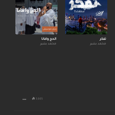
بدون موسيقى
تفكر
الحج وافانا
محمد بشير
محمد بشير
3,665