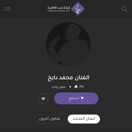
الفنان محمد دايخ
719
عمل واحد
استمع
أعمال المنشد
فنانون آخرون