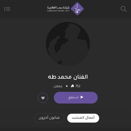
الفنان محمد طه
752
عملان
استمع
أعمال المنشد
فنانون آخرون