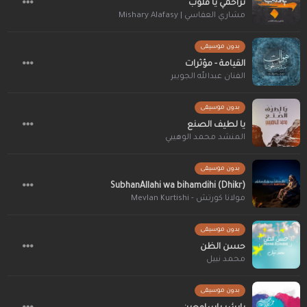
تراحمي يا قلوب
مشاري العفاسي | Mishary Alafasy
بدون موسيقى
القيامة - مؤثرات
الفنان عبدالله الجويبر
بدون موسيقى
يا لطيف الصنع
المنشد محمد الوهيبي
بدون موسيقى
SubhanAllahi wa bihamdihi (Dhikr)
مولانا كورتش - Mevlan Kurtishi
بدون موسيقى
حسن الظن
محمد نبيل
بدون موسيقى