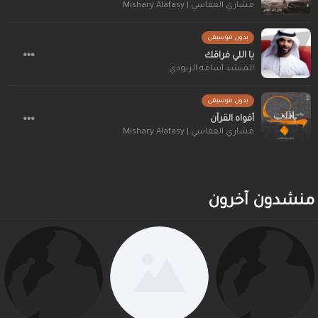
مشاري العفاسي | Mishary Alafasy
بدون موسيقى
يا اللي فراقك
المنشد أسامه الزيودي
بدون موسيقى
أفواه القرآن
مشاري العفاسي | Mishary Alafasy
منشدون آخرون