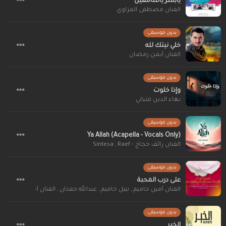
يابشر ياسامعين
الفنان مصطفى العزاوي
بدون موسيقى
خلي نيتك لله
الفنان أيمن رمضان
بدون موسيقى
وإذا خلوت
بهاء الدين فتياني
بدون موسيقى
Ya Allah (Acapella - Vocals Only)
الفنان رائف حجاج - Raef
,
Sintesa
بدون موسيقى
على درب المحبة
الفنان أمين حاميم
,
نبيل حاميم
,
عبدالله جعدان
,
الفنان أمجد الخولاني
,
بدون موسيقى
الخير