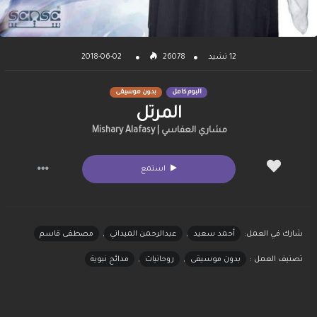
12 نشيد
26078
2018-06-02
البوم كامل
بدون موسيقى
المرتل
مشاري العفاسي | Mishary Alafasy
استمع
شارك في العمل:
أحمد سعيد
,
عبدالرحمن الميداني
,
مصطفى قاسم
تصنيف العمل :
بدون موسيقى
,
روحانيات
,
مدائح نبوية