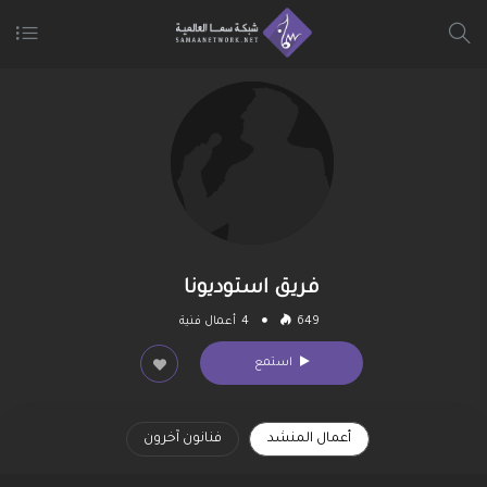
فريق استوديونا
649
4
أعمال فنية
استمع
أعمال المنشد
فنانون آخرون