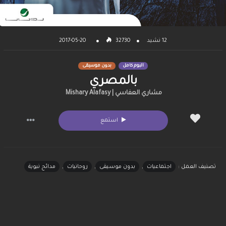
12 نشيد
32730
2017-05-20
البوم كامل
بدون موسيقى
بالمصري
مشاري العفاسي | Mishary Alafasy
استمع
تصنيف العمل :
اجتماعيات
,
بدون موسيقى
,
روحانيات
,
مدائح نبوية