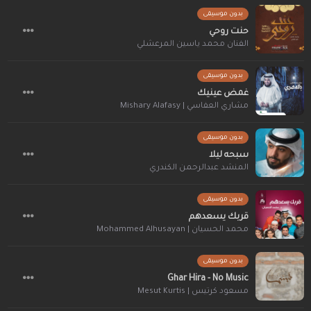
بدون موسيقى
حنت روحي
الفنان محمد ياسين المرعشلي
بدون موسيقى
غمض عينيك
مشاري العفاسي | Mishary Alafasy
بدون موسيقى
سبحه ليلا
المنشد عبدالرحمن الكندري
بدون موسيقى
قربك يسعدهم
محمد الحسيان | Mohammed Alhusayan
بدون موسيقى
Ghar Hira - No Music
مسعود كرتيس | Mesut Kurtis