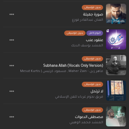
بدون موسيقى
صورة جميلة
الفنان عبدالقادر قوزع
البوم كامل
بدون موسيقى
عنقود عنب
المنشد يوسف الديك
بدون موسيقى
Subhana Allah (Vocals Only Version)
ماهر زين - Maher Zain
,
مسعود كرتيس | Mesut Kurtis
بدون موسيقى
لا ترتحل
فريق نجوم غرباء للفن الإسلامي
بدون موسيقى
مصطفى الدعوات
المنشد محمد الوهيبي