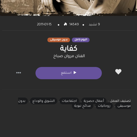
9 نشيد
14549
2011-01-15
البوم كامل
بدون موسيقى
كفاية
الفنان مروان صباح
استمع
تصنيف العمل :
أعمال حصرية
,
اجتماعيات
,
الشوق والوداع
,
بدون
موسيقى
,
روحانيات
,
مدائح نبوية