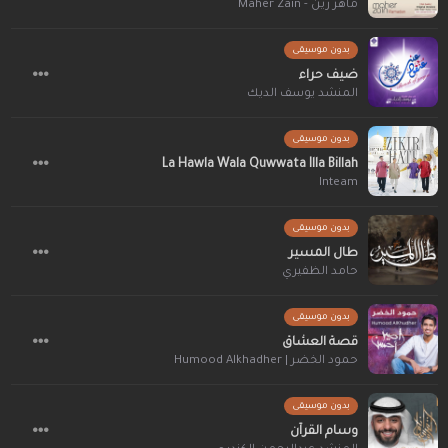
ماهر زين - Maher Zain
بدون موسيقى
ضيف حراء
المنشد يوسف الديك
بدون موسيقى
La Hawla Wala Quwwata Illa Billah
Inteam
بدون موسيقى
طال المسير
حامد الظفيري
بدون موسيقى
قصة العشاق
حمود الخضر | Humood Alkhadher
بدون موسيقى
وسام القرآن