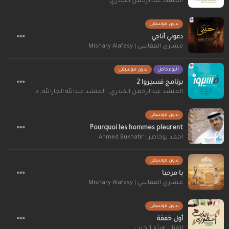
المنشد عبدالرحمن الكندري
بدون موسيقى
دعوني أناجي
مشاري العفاسي | Mishary Alafasy
البوم كامل
بدون موسيقى
برنامج فسيروا 2
المنشد عبدالرحمن الكندري
,
المنشد عبدالله الجارالله
,
ماهر زين - Maher Zain
بدون موسيقى
Pourquoi les hommes pleurent
أحمد بوخاطر | Ahmed Bukhatir
بدون موسيقى
يا مرحبا
مشاري العفاسي | Mishary Alafasy
بدون موسيقى
أول خفقة
الفنان هيثم الحلبي