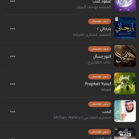
عنقود عنب
المنشد يوسف الديك
بدون موسيقى
يارجائي ٢
المنشد مشاري العرادة
بدون موسيقى
النور يسأل
حامد الظفيري
بدون موسيقى
Prophet Yusuf
Muad
بدون موسيقى
الحب
مشاري العفاسي | Mishary Alafasy
بدون موسيقى