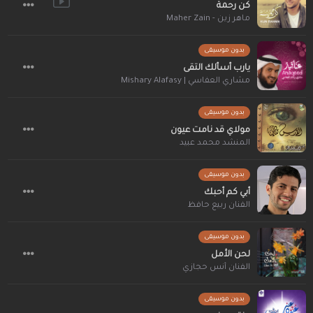
كن رحمة
ماهر زين - Maher Zain
بدون موسيقى
يارب أسألك التقى
مشاري العفاسي | Mishary Alafasy
بدون موسيقى
مولاي قد نامت عيون
المنشد محمد عبيد
بدون موسيقى
أبي كم أحبك
الفنان ربيع حافظ
بدون موسيقى
لحن الأمل
الفنان أنس حجازي
بدون موسيقى