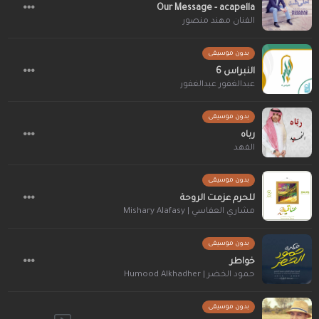
Our Message - acapella
الفنان مهند منصور
بدون موسيقى
النبراس 6
عبدالغفور عبدالغفور
بدون موسيقى
رباه
الفهد
بدون موسيقى
للحرم عزمت الروحة
مشاري العفاسي | Mishary Alafasy
بدون موسيقى
خواطر
حمود الخضر | Humood Alkhadher
بدون موسيقى