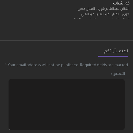
فور شباب
الفنان عبدالقادر قوزع
,
الفنان يحيى
حوى
,
الفنان عبدالعزيز عبدالغني
,
الفنان أشرف يوسف
,
الفنان عبدالفتاح
عوينات
,
الفنان عمر الصعيدي
,
الفنان
أيمن رمضان
نهتم بآرائكم ..
*
Your email address will not be published.
Required fields are marked
التعليق :