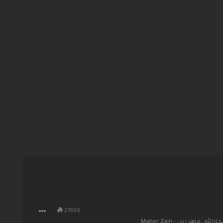
27868
جارالله
,
ماهر زين - Maher Zain