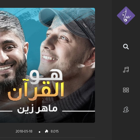
الرئيسية
استكشف
فنانون
2018-05-18
8,015