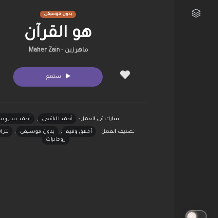
بدون موسيقى
هو القرآن
مكتبتي الفنية
ماهر زين - Maher Zain
استمع
شارك في العمل:
أحمد اليافعي
,
أحمد محروس
تصنيف العمل :
أخلاق وقيم
,
بدون موسيقى
,
تترا
روحانيات