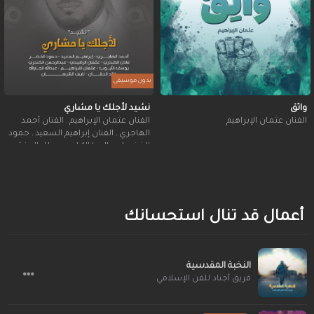
بدون موسيقى
واثق
نشيد لأجلك يا مشاري
الفنان عثمان الإبراهيم
الفنان عثمان الإبراهيم
,
الفنان أحمد
الهاجري
,
الفنان إبراهيم السعيد
,
حمود
الخضر | Humood Alkhadher
,
المنشد
عادل الكندري
,
الفنان عثمان الرشيدي
,
المنشد عبدالرحمن الكندري
,
المنشد
يوسف الأيوب
,
المنشد عبدالله الجارالله
,
الفنان خالد الحقان
,
المنشد نايف
الشرهان
أعمال قد تنال استحسانك
النخبة المقدسية
فريق أجناد للفن الإسلامي