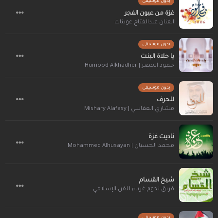
بدون موسيقى
غزة من عيون الفجر
الفنان عبدالفتاح عوينات
بدون موسيقى
يا حلاة البنت
حمود الخضر | Humood Alkhadher
بدون موسيقى
للحرف
مشاري العفاسي | Mishary Alafasy
ناديت غزة
محمد الحسيان | Mohammed Alhusayan
شيخ القسام
فريق نجوم غرباء للفن الإسلامي
بدون موسيقى