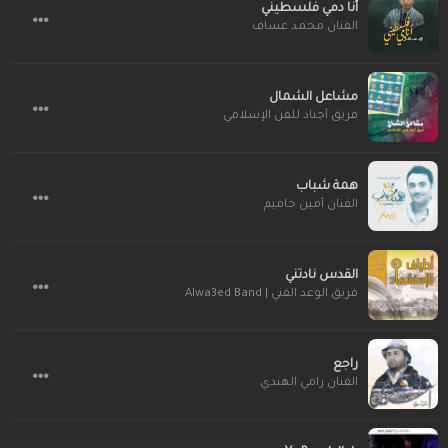
أنا دمي فلسطيني
الفنان محمد عساف
مشاعل الشمال
فريق أجناد للفن الإسلامي
همة شباب
الفنان أمين حاميم
القدس نادتني
فريق الوعد الفني | Alwa3ed Band
راجع
الفنان رامي الهندي