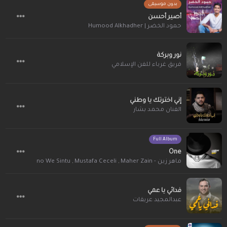
بدون موسيقى
أصير أحسن
حمود الخضر | Humood Alkhadher
نور وبركة
فريق غرباء للفن الإسلامي
إني اخترتك يا وطني
الفنان محمد بشار
Full Album
One
ماهر زين - Maher Zain
,
Mustafa Ceceli
,
Amakhono We Sintu
,
slam
فدائي يا عمي
عبدالمجيد عريقات