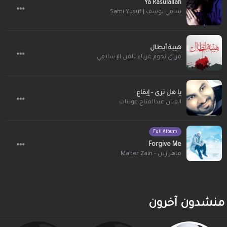
Ya Rasulallah
سامي يوسف | Sami Yusuf
هيبة أبطال
فريق نجوم غرباء للفن الإسلامي
يا هل ترى - إيقاع
الفنان عبدالفتاح عوينات
Full Album
Forgive Me
ماهر زين - Maher Zain
منشدون آخرون