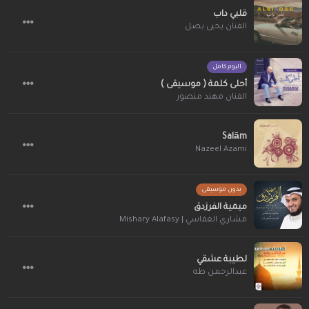
قلبي داب
الفنان يحيى بصل
البوم كامل
أحلى كلمة ( موسيقى )
الفنان مهند منصور
Salām
Nazeel Azami
بدون موسيقى
ميمية الفرزدق
مشاري العفاسي | Mishary Alafasy
لطيبة عشقي
عبدالرحمن طه