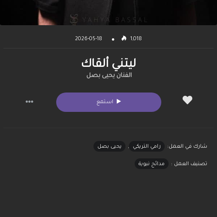
2026-05-18
1,018
ليتني ألقاك
الفنان يحيى بصل
استمع
شارك في العمل:
رامي التريكي
,
يحيى بصل
تصنيف العمل :
مدائح نبوية