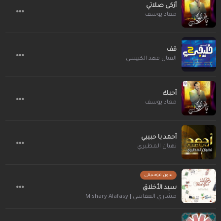
أزكى صلاتي
معاذ يوسف
قف
الفنان فهد الكبيسي
أحبك
معاذ يوسف
أحمد يا حبيبي
نهيان المطيري
بدون موسيقى
سيد الأخلاق
مشاري العفاسي | Mishary Alafasy