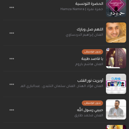
الحضرة التونسية
حمزة نمرة | Hamza Namira
اللهم صل وبارك
الفنان إبراهيم الدردساوي
بدون موسيقى
يا قاصد طيبة
الفنان هاشم باروم
أوبريت نور القلب
الفنان فؤاد الهتار
,
الفنان سلمان التليدي
,
عبدالباري العيدروس
,
فؤاد 
بدون موسيقى
حبيبي رسول الله
الفنان محمد طارق