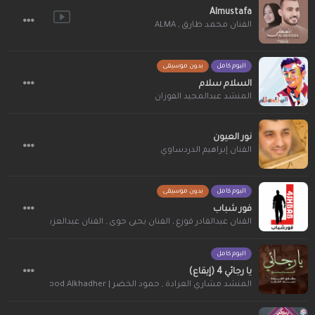
Almustafa
الفنان محمد طارق
,
ALMA
البوم كامل
بدون موسيقى
السلام سلام
المنشد عبدالمجيد الفوزان
نور العيون
الفنان إبراهيم الدردساوي
البوم كامل
بدون موسيقى
فور شباب
الفنان عبدالقادر قوزع
,
الفنان يحيى حوى
,
الفنان عبدالعزيز عبدالغني
,
ال
البوم كامل
يا رجائي 4 (إيقاع)
المنشد مشاري العرادة
,
حمود الخضر | Humood Alkhadher