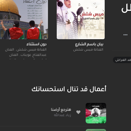
ل
بيان باسم الشارع
دون استثناء
الفنانة ميس شلش
الفنانة ميس شلش
,
الفنان
عبدالفتاح عوينات
,
الفنان
 الغرابلي
إبراهيم الدردساوي
,
الفنان
خيري حاتم
,
الفنان أحمد
الكردي
,
الفنان أيمن رمضان
أعمال قد تنال استحسانك
هترجع أرضنا
زياد عبدالله