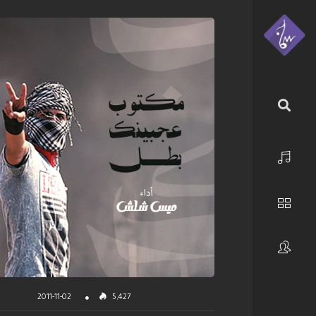
الرئيسية
استكشف
فنانون
2011-11-02
5,427