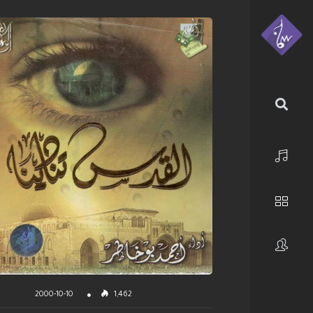
الرئيسية
استكشف
فنانون
2000-10-10
1,462