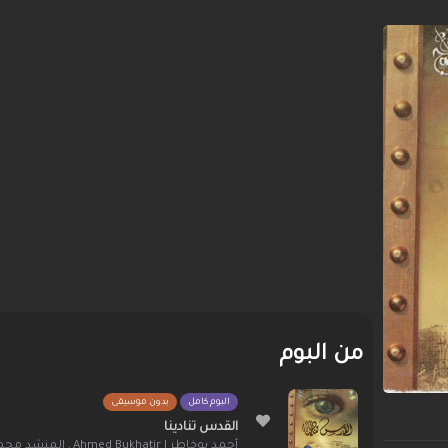
من البوم
البوم كامل
بدون موسيقى
القدس تنادينا
أحمد بوخاطر | Ahmed Bukhatir
,
المنشد محمد