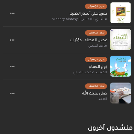
بدون موسيقى
دموع على أستار الكعبة
مشاري العفاسي | Mishary Alafasy
بدون موسيقى
غصن العطاء - مؤثرات
ماجد الحجي
بدون موسيقى
زوج الحمام
المنشد محمد الغزالي
بدون موسيقى
صلى عليك الله
الفهد
منشدون آخرون