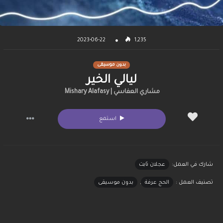
2023-06-22
1,235
بدون موسيقى
ليالي الخير
مشاري العفاسي | Mishary Alafasy
استمع
شارك في العمل:
عجلان ثابت
تصنيف العمل :
الحج عرفة
,
بدون موسيقى