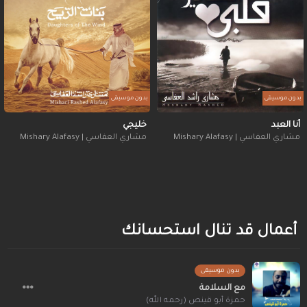
بدون موسيقى
بدون موسيقى
أنا العبد
خليجي
مشاري العفاسي | Mishary Alafasy
مشاري العفاسي | Mishary Alafasy
أعمال قد تنال استحسانك
بدون موسيقى
مع السلامة
حمزة أبو قينص (رحمه الله)