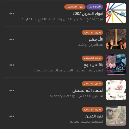
البوم كامل
بدون موسيقى
أمواج البحرين 2007
فرقة أمواج البحرين
,
الفنان يوسف عبدالغني
,
سلمان علي
,
المنشد خال
بدون موسيقى
الله يعلم
عبدالعزيز الراشد
بدون موسيقى
بالأنس يلوح
الفنان عمار صرصر
,
الفنان عبدالرحمن بوحبيله
بدون موسيقى
أسماء الله الحسنى
مشاري العفاسي | Mishary Alafasy
بدون موسيقى
النور المبين
المنشد محمد السالم