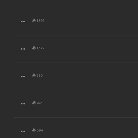
1,526
1,675
590
742
694