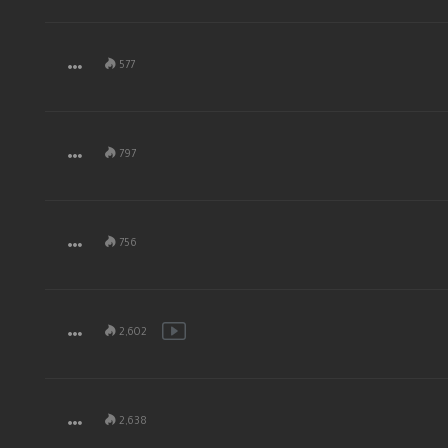
577
797
756
2,602
2,638