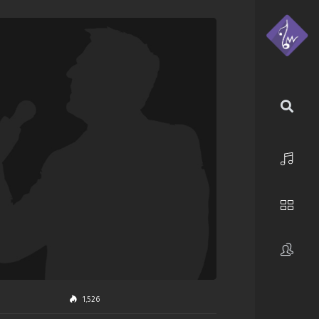
الرئيسية
استكشف
فنانون
1,526