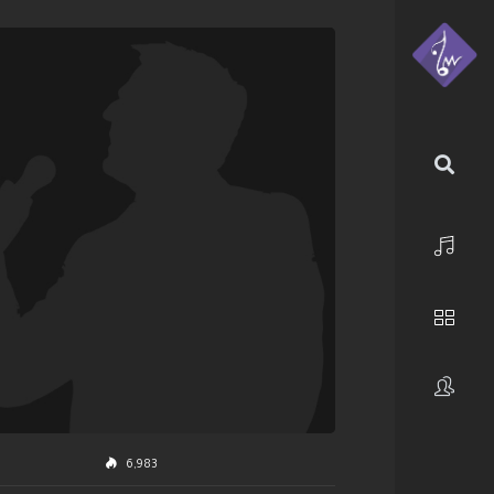
الرئيسية
استكشف
فنانون
6,983