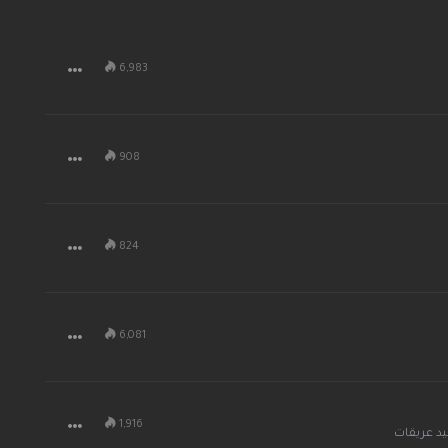
6,983
908
824
6,081
1,916
د عريقات