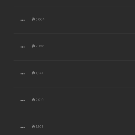
5,004
2,306
1,541
2,010
1,303