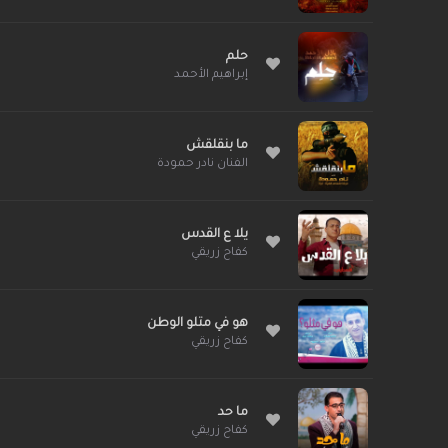
حلم
إبراهيم الأحمد
ما بنقلقش
الفنان نادر حمودة
يلا ع القدس
كفاح زريقي
هو في متلو الوطن
كفاح زريقي
ما حد
كفاح زريقي