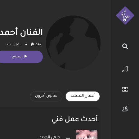
الفنان أحمد
647
عمل واحد
استمع
الرئيسية
أعمال المنشد
فنانون آخرون
استكشف
أحدث عمل فني
فنانون
حلمي الجديد