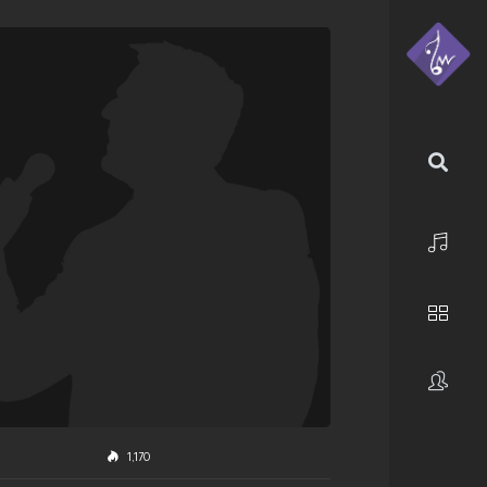
الرئيسية
استكشف
فنانون
1,170