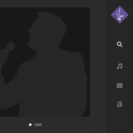
الرئيسية
استكشف
فنانون
1,685