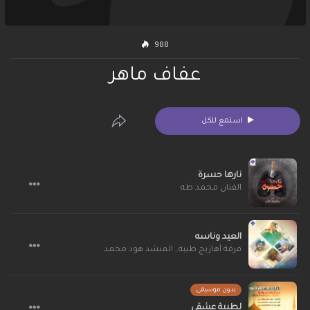
988
عفاف ماهر
استمع للكل
نارها حسرة
الفنان محمد طه
العيد وناسه
فرقة أهازيج طيبة
,
المنشد هود محمد
بدون موسيقى
لطيبة عشقي