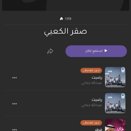
1,119
صقر الكعبي
استمع للكل
بدون موسيقى
رضيت
عبدالله جناحي
رضيت
عبدالله جناحي
بدون موسيقى
قطر