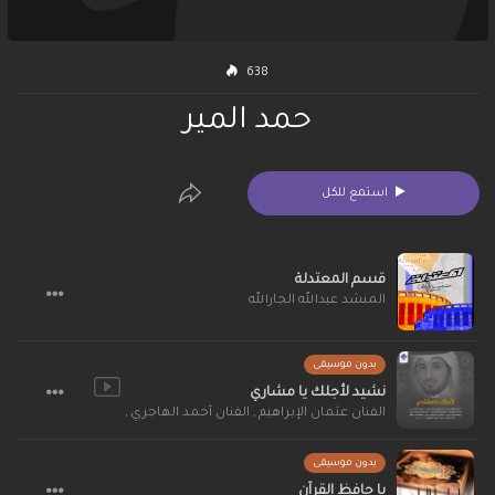
638
حمد المير
استمع للكل
قسم المعتدلة
المنشد عبدالله الجارالله
بدون موسيقى
نشيد لأجلك يا مشاري
الفنان عثمان الإبراهيم
,
الفنان أحمد الهاجري
,
الفنان إبراهيم السعيد
بدون موسيقى
يا حافظ القرآن