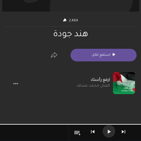
2,484
هند جودة
استمع للكل
ارفع رأسك
الفنان محمد عساف