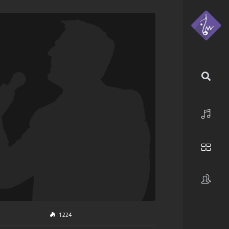
الرئيسية
استكشف
فنانون
1,224