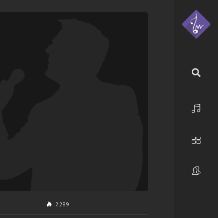
الرئيسية
استكشف
فنانون
2,289