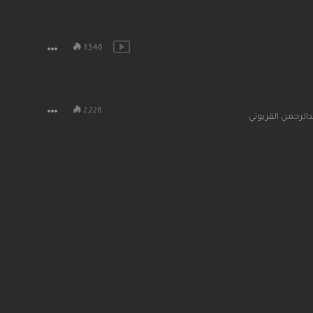
3,546
2,226
دالرحمن القريوتي