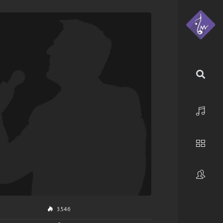
الرئيسية
استكشف
فنانون
3,546