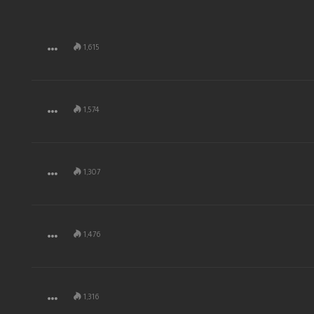
1,615
1,574
1,307
1,476
1,316