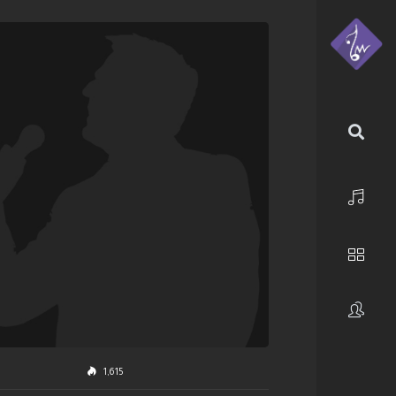
الرئيسية
استكشف
فنانون
1,615