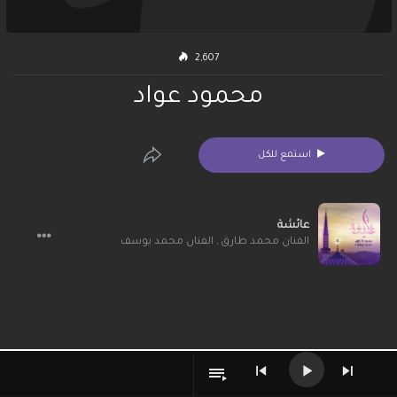
2,607
محمود عواد
استمع للكل
عائشة
الفنان محمد طارق
,
الفنان محمد يوسف