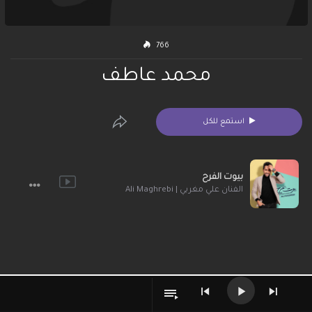
766
محمد عاطف
استمع للكل
بيوت الفرح
الفنان علي مغربي | Ali Maghrebi