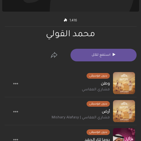
1,416
محمد القولي
استمع للكل
بدون موسيقى
وطن
مشاري العفاسي
بدون موسيقى
أرض
مشاري العفاسي | Mishary Alafasy
بدون موسيقى
دوما لك الحمد