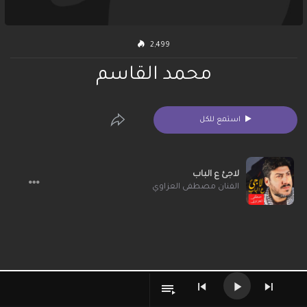
2,499
محمد القاسم
استمع للكل
لاجئ ع الباب
الفنان مصطفى العزاوي