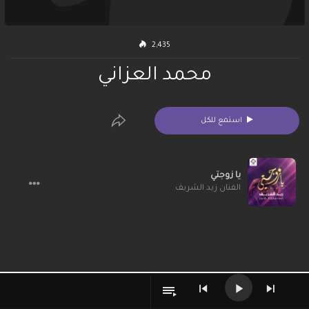
2,435
محمد العزاني
استمع للكل
يا زوجتي
الفنان زيد الشريف