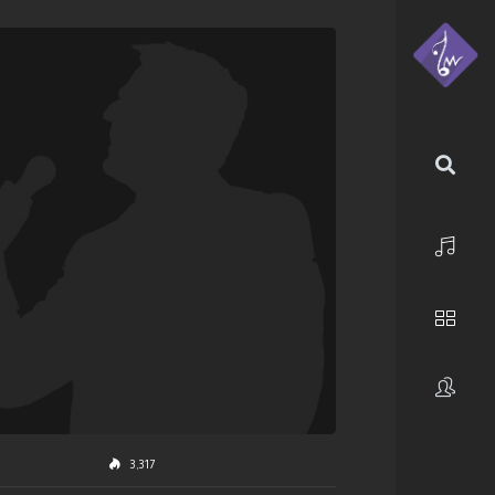
الرئيسية
استكشف
فنانون
3,317