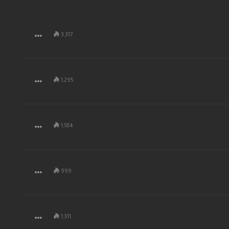
3,317
1,295
1,184
999
1,311