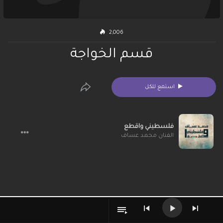
2,006
قسم الخواجة
استمع للكل
فلسطيني واقطع
الفنان محمد عساف