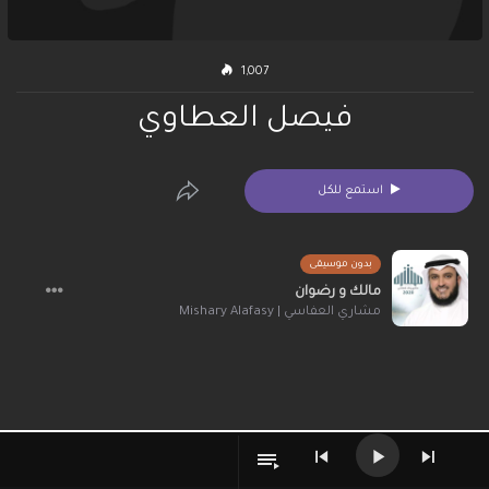
1,007
فيصل العطاوي
استمع للكل
بدون موسيقى
مالك و رضوان
مشاري العفاسي | Mishary Alafasy