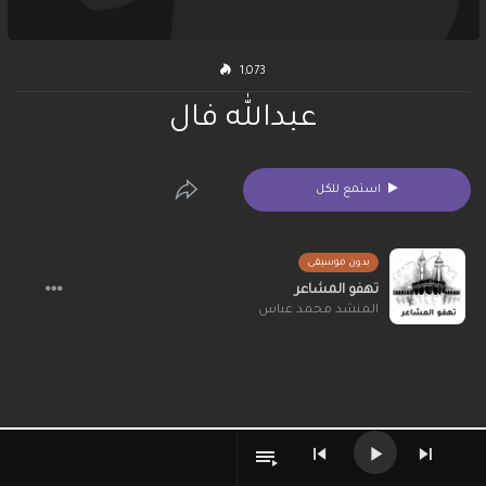
1,073
عبدالله فال
استمع للكل
بدون موسيقى
تهفو المشاعر
المنشد محمد عباس