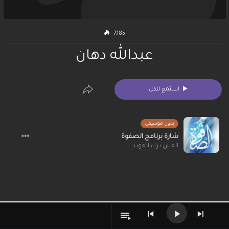
7,185
عبدالله دهان
استمع للكل
بدون موسيقى
شارة برنامج الصفوة
الفنان براء العويد