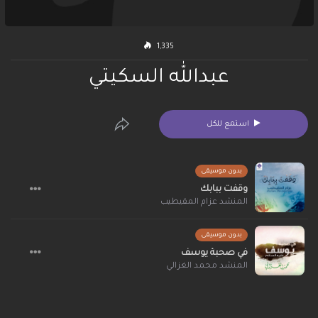
1,335
عبدالله السكيتي
استمع للكل
بدون موسيقى
وقفت ببابك
المنشد عزام المقيطيب
بدون موسيقى
في صحبة يوسف
المنشد محمد الغزالي