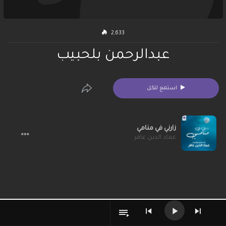
2,633
عبدالرحمن بلحبيب
استمع للكل
زارني في منامي
عماد الدين عافر