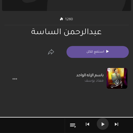
1,260
عبدالرحمن الساسة
استمع للكل
باسم الإله الواحد
معاذ يوسف