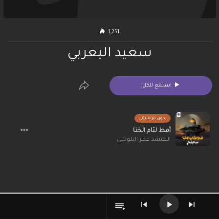
1,251
سعيد اليعربي
استمع للكل
بدون موسيقى
أمط لثام الخنا
المنشد عمر البلوشي