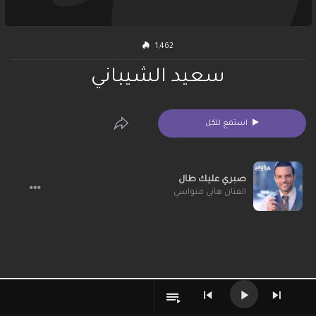
1,462
سعيد الشيباني
استمع للكل
صبري عليك طال
الفنان هاني متواسي