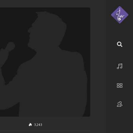
الرئيسية
استكشف
فنانون
3,243